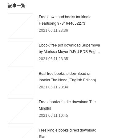
記事一覧
Free download books for kindle
Heartsong 9781644052273
2021.06.11 23:36
Ebook free pdf download Supernova
by Marissa Meyer DJVU PDB Engl…
2021.06.11 23:35
Best free books to download on
ibooks The Need (English Edition)
2021.06.11 23:34
Free ebooks kindle download The
Mindful
2021.06.11 16:45
Free kindle books direct download
Star