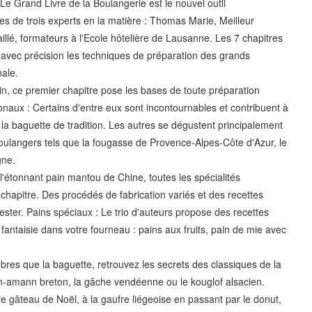
Le Grand Livre de la Boulangerie est le nouvel outil
es de trois experts en la matière : Thomas Marie, Meilleur
illé, formateurs à l'Ecole hôtelière de Lausanne. Les 7 chapitres
vec précision les techniques de préparation des grands
nale.
in, ce premier chapitre pose les bases de toute préparation
ionaux : Certains d'entre eux sont incontournables et contribuent à
a baguette de tradition. Les autres se dégustent principalement
boulangers tels que la fougasse de Provence-Alpes-Côte d'Azur, le
gne.
l'étonnant pain mantou de Chine, toutes les spécialités
hapitre. Des procédés de fabrication variés et des recettes
ester. Pains spéciaux : Le trio d'auteurs propose des recettes
fantaisie dans votre fourneau : pains aux fruits, pain de mie avec
èbres que la baguette, retrouvez les secrets des classiques de la
gn-amann breton, la gâche vendéenne ou le kouglof alsacien.
e gâteau de Noël, à la gaufre liégeoise en passant par le donut,