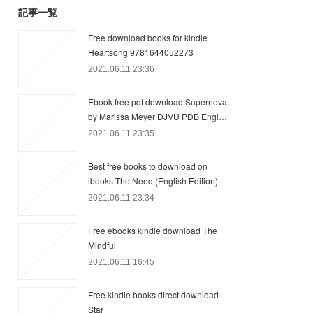
記事一覧
Free download books for kindle
Heartsong 9781644052273
2021.06.11 23:36
Ebook free pdf download Supernova
by Marissa Meyer DJVU PDB Engl…
2021.06.11 23:35
Best free books to download on
ibooks The Need (English Edition)
2021.06.11 23:34
Free ebooks kindle download The
Mindful
2021.06.11 16:45
Free kindle books direct download
Star