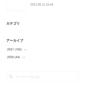
2021.06.11 16:44
カテゴリ
アーカイブ
2021
(
163
)
2020
(
44
(
29
)
)
(
60
)
(
17
)
(
19
)
(
12
)
(
6
)
(
15
)
(
28
)
(
21
)