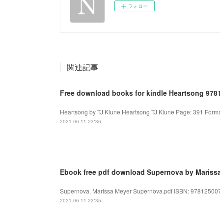
フォロー
関連記事
Free download books for kindle Heartsong 97
Heartsong by TJ Klune Heartsong TJ Klune Page: 391 Forma
2021.06.11 23:36
Ebook free pdf download Supernova by Mariss
Supernova. Marissa Meyer Supernova.pdf ISBN: 9781250078
2021.06.11 23:35