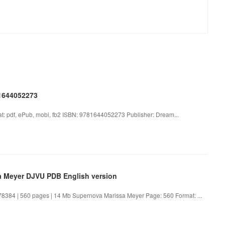
81644052273
t: pdf, ePub, mobi, fb2 ISBN: 9781644052273 Publisher: Dream...
a Meyer DJVU PDB English version
384 | 560 pages | 14 Mb Supernova Marissa Meyer Page: 560 Format: ...